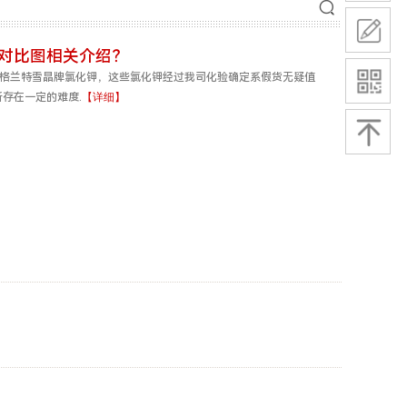
品对比图相关介绍？
不等的格兰特雪晶牌氯化钾，这些氯化钾经过我司化验确定系假货无疑值
存在一定的难度.
【详细】
2026-08-07