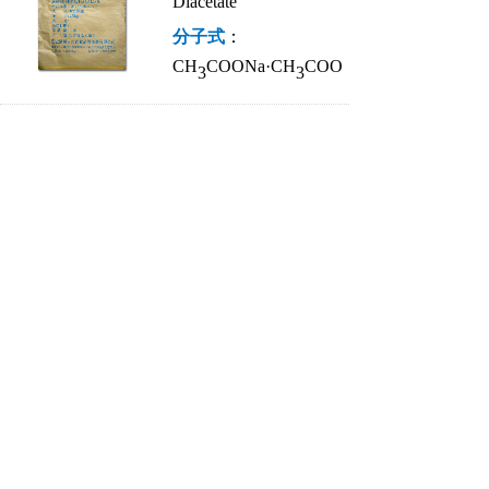
Diacetate
分子式
：
CH
COONa·CH
COO
3
3