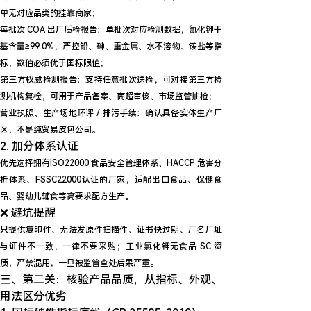
单无对应品类的挂靠商家；
每批次 COA 出厂质检报告
：单批次对应检测数据，氯化钾干
基含量≥99.0%，严控铅、砷、重金属、水不溶物、铵盐等指
标，数值必须优于国标限值；
第三方权威检测报告
：支持任意批次送检，可对接第三方检
测机构复检，可用于产品备案、商超审核、市场监管抽检；
营业执照、生产场地环评 / 排污手续
：确认具备实体生产厂
区，不是纯贸易皮包公司。
2. 加分体系认证
优先选择拥有
ISO22000 食品安全管理体系、HACCP 危害分
析体系、FSSC22000
认证的厂家，适配出口食品、保健食
品、婴幼儿辅食等高要求配方生产。
❌ 避坑提醒
只提供复印件、无法发原件扫描件、证书快过期、厂名厂址
与证件不一致，一律不要采购；工业氯化钾无食品 SC 资
质，严禁混用，一旦被监管查处后果严重。
三、第二关：核验产品品质，从指标、外观、
用法区分优劣