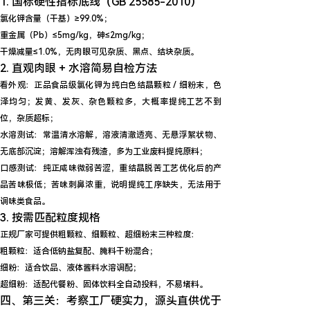
1. 国标硬性指标底线（GB 25585-2010）
氯化钾含量（干基）≥
99.0%
；
重金属（Pb）≤5mg/kg，砷≤2mg/kg；
干燥减量≤1.0%，无肉眼可见杂质、黑点、结块杂质。
2. 直观肉眼 + 水溶简易自检方法
看外观
：正品食品级氯化钾为纯白色结晶颗粒 / 细粉末，色
泽均匀；发黄、发灰、杂色颗粒多，大概率提纯工艺不到
位，杂质超标；
水溶测试
：常温清水溶解，溶液清澈透亮、无悬浮絮状物、
无底部沉淀；溶解浑浊有残渣，多为工业废料提纯原料；
口感测试
：纯正咸味微弱苦涩，重结晶脱苦工艺优化后的产
品苦味极低；苦味刺鼻浓重，说明提纯工序缺失，无法用于
调味类食品。
3. 按需匹配粒度规格
正规厂家可提供
粗颗粒、细颗粒、超细粉末
三种粒度：
粗颗粒：适合低钠盐复配、腌料干粉混合；
细粉：适合饮品、液体酱料水溶调配；
超细粉：适配代餐粉、固体饮料全自动投料，不易堵料。
四、第三关：考察工厂硬实力，源头直供优于