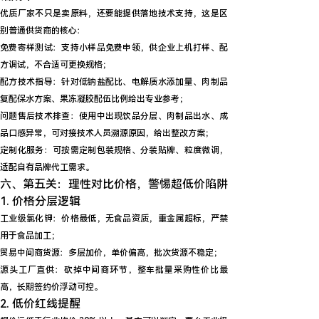
优质厂家不只是卖原料，还要能提供落地技术支持，这是区
别普通供货商的核心：
免费寄样测试
：支持小样品免费申领，供企业上机打样、配
方调试，不合适可更换规格；
配方技术指导
：针对低钠盐配比、电解质水添加量、肉制品
复配保水方案、果冻凝胶配伍比例给出专业参考；
问题售后技术排查
：使用中出现饮品分层、肉制品出水、成
品口感异常，可对接技术人员溯源原因，给出整改方案；
定制化服务
：可按需定制包装规格、分装贴牌、粒度微调，
适配自有品牌代工需求。
六、第五关：理性对比价格，警惕超低价陷阱
1. 价格分层逻辑
工业级氯化钾
：价格最低，无食品资质，重金属超标，严禁
用于食品加工；
贸易中间商货源
：多层加价，单价偏高，批次货源不稳定；
源头工厂直供
：砍掉中间商环节，整车批量采购性价比最
高，长期签约价浮动可控。
2. 低价红线提醒