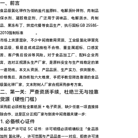
一、前言
食品级氯化钾作为
低钠盐代盐原料、电解质补钾剂、肉制品
保水剂、凝胶稳定剂
，广泛用于调味品、电解质水、肉制
品、果冻布丁、烘焙代餐等食品生产，执行国标
GB 25585-
2010
强制标准
。
安安网
市场上货源混杂，不少中间商套用资质、工业级氯化钾冒充
食品级，极易造成成品抽检不合格、重金属超标、口感发
苦、客户售后投诉等风险。对于食品加工厂、配料企业而
言，选对正规源头生产厂家，是原料安全与生产线稳定的第
一道防线。本文从资质、产品品质、生产实力、供货服务、
价格售后、真伪核验六大维度，手把手教您筛选靠谱的食品
级氯化钾厂家，文末附树人厂家合规采购参考方案。
二、第一关：严查资质手续，杜绝三无与挂靠
货源（硬性门槛）
采购前必须核验全套纸质 + 电子资质，
缺少任意一项直接排
除合作
，这是区分正规厂家与倒卖中间商最关键一步：
1. 必备核心证件
食品生产许可证 SC 证书
：许可明细必须明确标注「食品添
加剂 氯化钾」，许可范围与产品品类一一对应，拒绝许可清