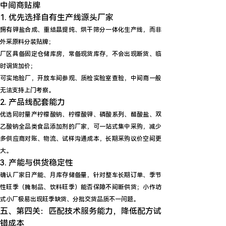
中间商贴牌
1. 优先选择自有生产线源头厂家
拥有钾盐合成、重结晶提纯、烘干筛分一体化生产线，而非
外采原料分装贴牌；
厂区具备固定仓储库房，常备现货库存，不会出现断货、临
时调货加价；
可实地验厂，开放车间参观、质检实验室查验，中间商一般
无法支持上门考察。
2. 产品线配套能力
优选同时量产
柠檬酸钠、柠檬酸钾、磷酸系列、醋酸盐、双
乙酸钠
全品类食品添加剂的厂家，可一站式集中采购，减少
多供应商对账、物流、试样沟通成本，长期采购议价空间更
大。
3. 产能与供货稳定性
确认厂家日产能、月库存储备量，针对整车长期订单、季节
性旺季（腌制品、饮料旺季）能否保障不间断供货；小作坊
式小厂极易出现旺季缺货、分批交货品质不一问题。
五、第四关：匹配技术服务能力，降低配方试
错成本