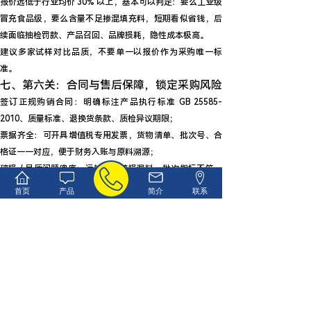
报价远低于行业均价 30% 以上，基本可以判定：要么工业级
冒充食品级，要么含量不足掺混填充料，短期看似省钱，后
续面临抽检罚款、产品召回、品牌损耗，隐性成本极高。
建议多家试样对比品质，不要单一以报价作为采购唯一标
准。
七、第六关：合同与售后保障，锁定采购风险
签订正规购销合同
：明确标注产品执行标准 GB 25585-
2010、质量标准、退换货条款、质检异议期限；
票据齐全
：可开具增值税专用发票，货物清单、批次号、合
格证一一对应，便于财务入账与原料溯源；
破损 / 品质问题兜底
：运输包装破损漏料、批次指标不符，
支持换货、补货、退货处理；
首页
产品
简介
联系
批次溯源管理
：每批产品外包装标注批号、生产日期、保质
期，支持从生产、出库、物流全链路溯源。
八、采购高频避坑 8 条清单
❌ 不看 SC 许可明细，随便采购带 “食品” 字样的氯化钾；
❌ 贪图低价采购无质检报告散装白料；
❌ 分不清食品级 / 工业级，混用原料导致抽检不合格；
❌ 只线上沟通不试样，大批量到货后才发现口感、溶解性不