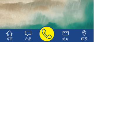
首页
产品
简介
联系
上一篇：
全能选手焦磷酸二氢二......
下一篇：
食品级磷酸二氢钙：食......
版权所有:连云港树人科创食品添加剂有限公司
网站备案/许可证号：苏ICP备10038187号-3
质检
苏公网安备：32070402010022号
网站地图
车轮生产厂家
货车ABS厂家
双乙酸钠厂家
柠檬酸钾厂家