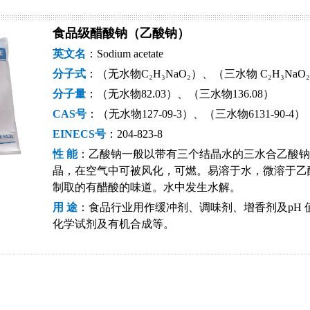
食品级醋酸钠（乙酸钠）
英文名
：Sodium acetate
分子式
：
（
无水物
C₂H₃NaO₂
）、（
三水物 C₂H₃NaO₂
分子量
：
（
无水物82.03
）、（
三水物136.08
）
CAS号
：
（
无水物127-09-3
）、（
三水物6131-90-4
）
EINECS号
：
204-823-8
性
能
：
乙酸钠一般以带有三个结晶水的三水合乙酸钠
晶，在空气中可被风化，可燃。易溶于水，微溶于乙醇
制取的有醋酸的味道。水中发生水解。
用
途
：
食品行业用作缓冲剂、调味剂、增香剂及pH
化学试剂及有机合成等。