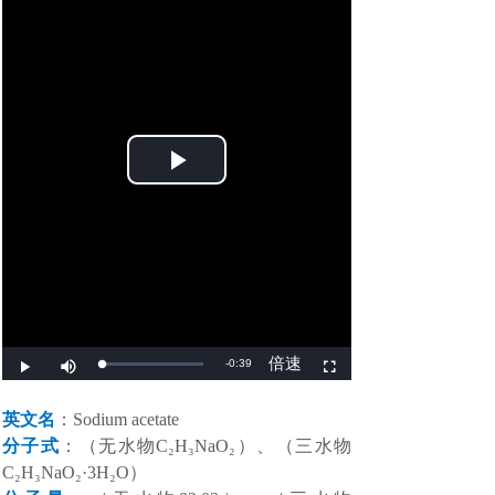
英文名
：Sodium acetate
分子式
：
（
无水物
C₂H₃NaO₂
）、（
三水物
C₂H₃NaO₂·3H₂O
）