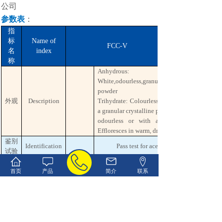
公司
参数表
：
指
标
Name of
FCC-V
名
index
称
Anhydrous:
White,odourless,granular,hygroscopic
powder
外观
Description
Trihydrate: Colourless,transparent crystals or
a granular crystalline powder,
odourless or with a faint, acetic odour.
Effloresces in warm, dry air
鉴别
Identification
Pass test for acetate and sodium
试验
含量
(无
Content,%
首页
产品
简介
联系
99.0%--101.0%
水
(drying basis)
物)
Anhydrous: 0.2
碱度
Alkalinity
≤%
Trihydrate:0.05
Formic acid,