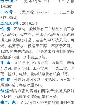
分子量
：
（
无水物
82.03
）、（
三水物
136.08
）
CAS号
：
（
无水物
127-09-3
）、（
三水物
6131-90-4
）
EINECS号
：
204-823-8
性
能
：
乙酸钠一般以带有三个结晶水的三水
合乙酸钠形式存在。三水合乙酸钠为无色透
明或白色颗粒结晶，在空气中可被风化，可
燃。易溶于水，微溶于乙醇，不溶于乙醚。
123℃时失去结晶水。但是通常湿法制取的有
醋酸的味道。水中发生水解。
用
途
：
食品行业用作缓冲剂、调味剂、增香
剂及
pH 值调节剂。工业常用于印染工业、医
药、照相、电镀、化学试剂及有机合成等。
包
装
：
外袋为编织袋或牛皮纸袋，内衬聚乙
烯塑料袋，每袋净重
25kg。
储
运
:储存在密封容器在阴凉,干燥,通风良好
的区域，运输避免接触热量和水分。
生产厂家
：
连云港树人科创食品添加剂有限