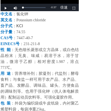
中文名
：
氯化钾
英文名
：
Potassium chloride
分子式
：
KCl
分子量
：
74.55
CAS号
：
7447-40-7
EINECS号
：
231-211-8
性
能
：
无色细长菱形或立方晶体，或白色结
晶粉末；无臭、味咸：易溶于水，溶于甘
油，微溶于乙醇；相对密度
1.987，溶点
773℃。
用
途
：
营养增补剂；胶凝剂；代盐剂；酵母
食料；与食盐一样可用于农产品、水产品、
畜产品、发酵品、调味品、罐头、方便食品
的调味剂等。也用于强化钾（供人体电解质
用）配制运动员饮料等。可强化凝胶作用。
包
装
：
外袋为编织袋或牛皮纸袋，内衬聚乙
烯塑料袋，每袋净重
25kg。