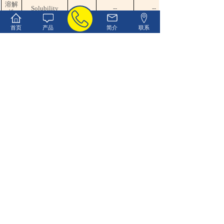
溶解
Solubility
--
--
性
首页
产品
简介
联系
鉴别
Identification
合格
Pass test
试验
酸碱
Acidity and
合格
Pass test
度
Alkalinity
重金
属
Heavy
(以
≤mg/kg
5
5
metals(as Pb)
铅
计)
碘和
Iodide and/or
合格
Pass test
溴
Bromide
干燥
Loss on
失
≤%
1.0
1.0
drying,
重，
钠试
Sodium
≤0.5%
Pass test
验
砷
Arsenic(As)
≤ppm
2
--
铅
Lead(Pb)
≤ppm
--
--
汞
Mercury(Hg)
≤ppm
--
--
镉
Cadmium(Cd)
--
--