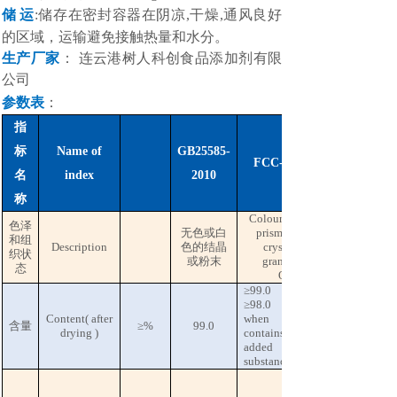
储
运
:储存在密封容器在阴凉,干燥,通风良好
的区域，运输避免接触热量和水分。
生产厂家
：
连云港树人科创食品添加剂有限
公司
参数表
：
指
标
Name of
GB25585-
FCC-V
名
index
2010
称
Colourless, elongated,
色泽
无色或白
prismatic or cubital
和组
Description
色的结晶
crystals or white
织状
或粉末
granular powder.
态
Odourless
≥99.0
≥98.0
Content( after
when
含量
≥%
99.0
drying )
contains
added
substance(s)