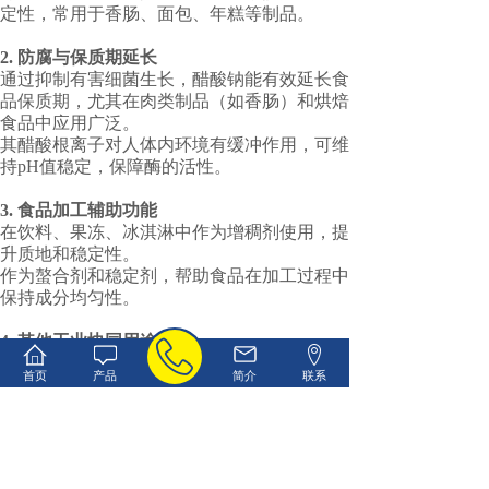
定性，常用于香肠、面包、年糕等制品‌。
2. ‌防腐与保质期延长‌
通过抑制有害细菌生长，醋酸钠能有效延长食
品保质期，尤其在肉类制品（如香肠）和烘焙
食品中应用广泛‌。
其醋酸根离子对人体内环境有缓冲作用，可维
持pH值稳定，保障酶的活性‌。
3. ‌食品加工辅助功能‌
在饮料、果冻、冰淇淋中作为增稠剂使用，提
升质地和稳定性‌。
作为螯合剂和稳定剂，帮助食品在加工过程中
保持成分均匀性‌。
4. ‌其他工业协同用途‌
虽非食品直接用途，但食品级醋酸钠的生产标
首页
产品
简介
联系
准也适用于医药领域，如药物合成或防腐剂制
备‌。
在污水处理中作为碳源的特性（工业级）间接
保障了食品生产环境的环保合规性‌。